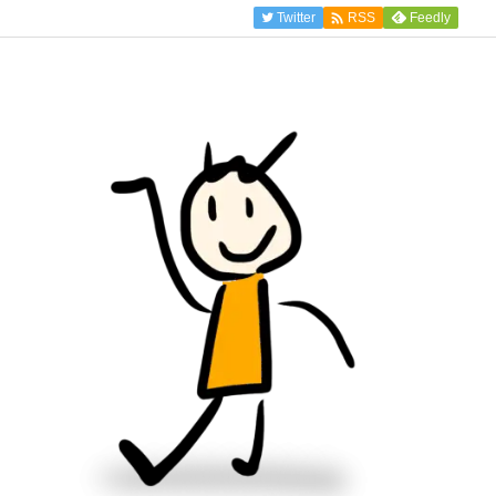

Twitter
Feedly
RSS