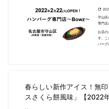

20
守山区
専門店
お店の
す。こ
バーグ
春らしい新作アイス！無印
スさくら餅風味」【2022年