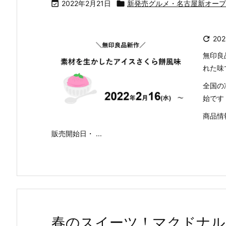

2022年2月21日

新発売グルメ・名古屋新オープ

20
無印良
れた味
全国の
始です
商品情
販売開始日・ ...
春のスイーツ！マクドナル