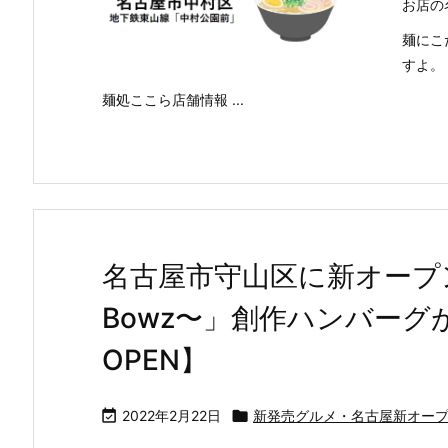
お店の
麺にこ
すよ。
麺処ここら店舗情報 ...
名古屋市守山区に新オープ
Bowz〜」創作ハンバーグが
OPEN】

2022年2月22日

新発売グルメ・名古屋新オー