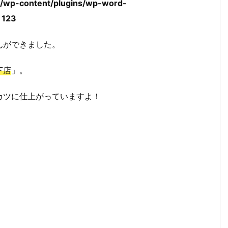
l/wp-content/plugins/wp-word-
e
123
んができました。
下店
」。
カツに仕上がっていますよ！