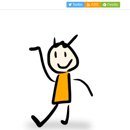

Twitter
Feedly
RSS